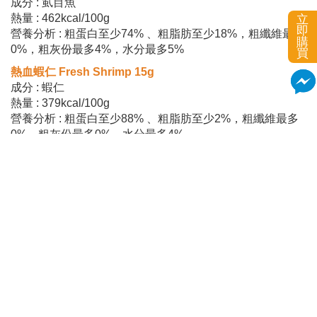
成分 : 虱目魚
熱量 : 462kcal/100g
立
即
營養分析 : 粗蛋白至少74% 、粗脂肪至少18%，粗纖維最多
購
0%，粗灰份最多4%，水分最多5%
買
熱血蝦仁 Fresh Shrimp 15g
成分 : 蝦仁
熱量 : 379kcal/100g
營養分析 : 粗蛋白至少88% 、粗脂肪至少2%，粗纖維最多
0%，粗灰份最多0%，水分最多4%
鮪魚+虱目魚 Yummy Tuna+Milk Fish 35g
成分 : 鮪魚、虱目魚
熱量 : 405kcal/100g
營養分析 : 粗蛋白至少81.0% ，粗脂肪最多9.1%，粗纖維最
多0.0%，粗灰份最多4.6%，水分最多5.0%
產地 : 台灣
【注意事項】
1.罐頭於運送過程中，難免會因碰撞產生凹罐，如介意凹罐
者，請勿下單。
2.鑑賞期並非試用期，若您需退換貨商品，必須是全新完整