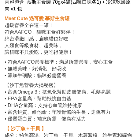
內容包含 :慕斯主食罐 70gx4罐(四種口味各1) + 冷凍乾燥原
肉 x1 包
Meet Cute 遇可愛 慕斯主食罐
超級營養全在這一罐！
符合AAFCO，貓咪主食好夥伴！
綿密滑嫩口感，扁臉貓也好吃 !
人類食等級食材、超美味，
讓貓咪不只愛吃，更吃得健康！
• 符合AAFCO營養標準：滿足所需營養，安心主食
• 無穀美味：好消化、好吸收
• 添加牛磺酸：貓咪必需營養
【沙丁魚營養大揭秘密】
• 富含Omega 3：抗氧化幫助皮膚健康、毛髮亮麗
• EPA含量高：幫助抵抗自由基
• DHA含量高：支持心血管維持健康
• 富含鈣質、維他命：守護骨骼的生長，走跳有力
• 優質蛋白質：補充所需，健康有活力
【 沙丁魚＋干貝 】
成分：鮪魚高湯、沙丁魚、干貝、木薯澱粉、維生素和礦物