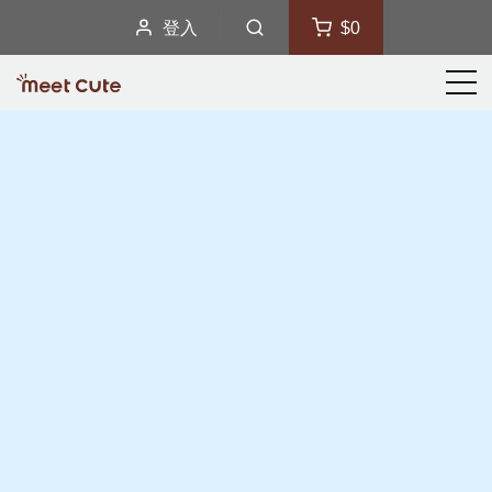
登入
$0
選
單