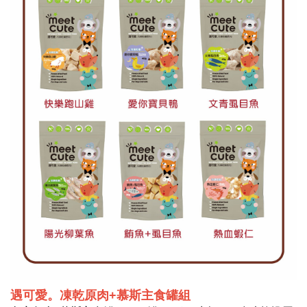
遇可愛。凍乾原肉+慕斯主食罐
組